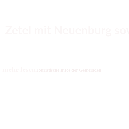
Zetel mit Neuenburg s
Einzigartige Landschaft zwischen Urwald und Nordsee
mehr lesen
Touristische Infos der Gemeinden