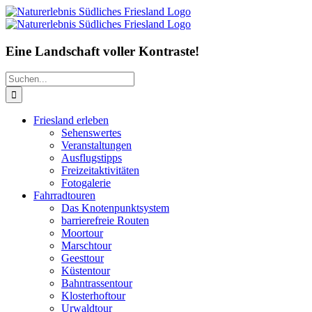
Zum
Inhalt
springen
Eine Landschaft voller Kontraste!
Suche
nach:
Friesland erleben
Sehenswertes
Veranstaltungen
Ausflugstipps
Freizeitaktivitäten
Fotogalerie
Fahrradtouren
Das Knotenpunktsystem
barrierefreie Routen
Moortour
Marschtour
Geesttour
Küstentour
Bahntrassentour
Klosterhoftour
Urwaldtour