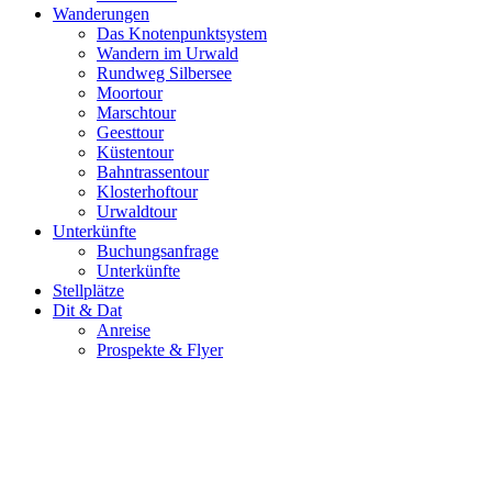
Wanderungen
Das Knotenpunktsystem
Wandern im Urwald
Rundweg Silbersee
Moortour
Marschtour
Geesttour
Küstentour
Bahntrassentour
Klosterhoftour
Urwaldtour
Unterkünfte
Buchungsanfrage
Unterkünfte
Stellplätze
Dit & Dat
Anreise
Prospekte & Flyer
Geschützte Natur erleben!