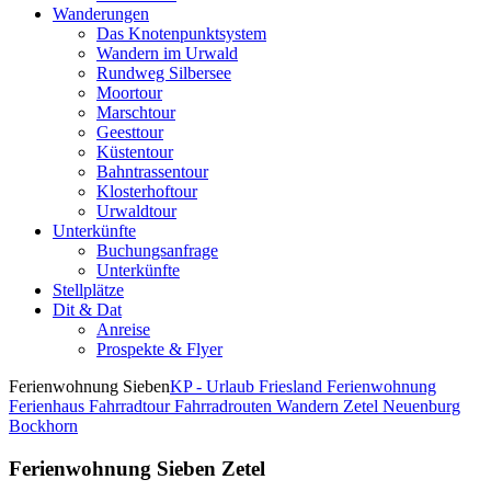
Wanderungen
Das Knotenpunktsystem
Wandern im Urwald
Rundweg Silbersee
Moortour
Marschtour
Geesttour
Küstentour
Bahntrassentour
Klosterhoftour
Urwaldtour
Unterkünfte
Buchungsanfrage
Unterkünfte
Stellplätze
Dit & Dat
Anreise
Prospekte & Flyer
Ferienwohnung Sieben
KP - Urlaub Friesland Ferienwohnung
Ferienhaus Fahrradtour Fahrradrouten Wandern Zetel Neuenburg
Bockhorn
Ferienwohnung Sieben Zetel