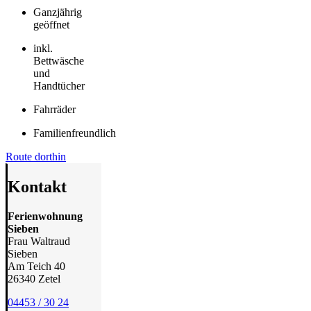
Ganzjährig
geöffnet
inkl.
Bettwäsche
und
Handtücher
Fahrräder
Familienfreundlich
Route dorthin
Kontakt
Ferienwohnung
Sieben
Frau Waltraud
Sieben
Am Teich 40
26340 Zetel
04453 / 30 24