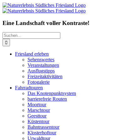
Zum
Inhalt
springen
Eine Landschaft voller Kontraste!
Suche
nach:
Friesland erleben
Sehenswertes
Veranstaltungen
Ausflugstipps
Freizeitaktivitäten
Fotogalerie
Fahrradtouren
Das Knotenpunktsystem
barrierefreie Routen
Moortour
Marschtour
Geesttour
Küstentour
Bahntrassentour
Klosterhoftour
Urwaldtour