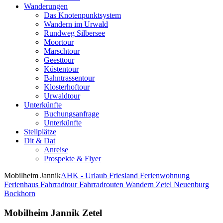
Wanderungen
Das Knotenpunktsystem
Wandern im Urwald
Rundweg Silbersee
Moortour
Marschtour
Geesttour
Küstentour
Bahntrassentour
Klosterhoftour
Urwaldtour
Unterkünfte
Buchungsanfrage
Unterkünfte
Stellplätze
Dit & Dat
Anreise
Prospekte & Flyer
Mobilheim Jannik
AHK - Urlaub Friesland Ferienwohnung
Ferienhaus Fahrradtour Fahrradrouten Wandern Zetel Neuenburg
Bockhorn
Mobilheim Jannik Zetel