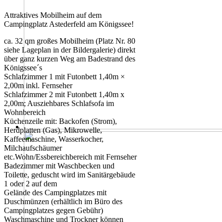
A
ttraktives Mobilheim auf dem
Campingplatz Astederfeld am Königssee!
ca. 32 qm großes Mobilheim (Platz Nr. 80
siehe Lageplan in der Bildergalerie) direkt
über ganz kurzen Weg am Badestrand des
Königssee´s
Schlafzimmer 1 mit Futonbett 1,40m ×
2,00m inkl. Fernseher
Schlafzimmer 2 mit Futonbett 1,40m x
2,00m; Ausziehbares Schlafsofa im
Wohnbereich
Küchenzeile mit: Backofen (Strom),
Herdplatten (Gas), Mikrowelle,
Kaffeemaschine, Wasserkocher,
Milchaufschäumer
etc.Wohn/Essbereichbereich mit Fernseher
Badezimmer mit Waschbecken und
Toilette, geduscht wird im Sanitärgebäude
1 oder 2 auf dem
Gelände des Campingplatzes mit
Duschmünzen (erhältlich im Büro des
Campingplatzes gegen Gebühr)
Waschmaschine und Trockner können