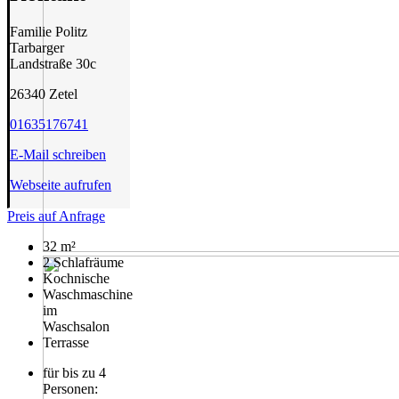
Familie Politz
Tarbarger
Landstraße 30c
26340 Zetel
01635176741
E-Mail schreiben
Webseite aufrufen
Preis auf Anfrage
32 m²
2 Schlafräume
Kochnische
Waschmaschine
im
Waschsalon
Terrasse
für bis zu 4
Personen: