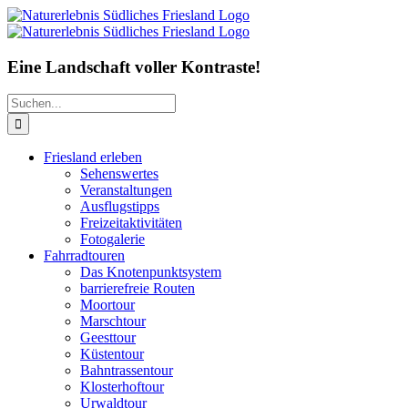
Zum
Inhalt
springen
Eine Landschaft voller Kontraste!
Suche
nach:
Friesland erleben
Sehenswertes
Veranstaltungen
Ausflugstipps
Freizeitaktivitäten
Fotogalerie
Fahrradtouren
Das Knotenpunktsystem
barrierefreie Routen
Moortour
Marschtour
Geesttour
Küstentour
Bahntrassentour
Klosterhoftour
Urwaldtour