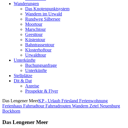
Wanderungen
Das Knotenpunktsystem
Wandern im Urwald
Rundweg Silbersee
Moortour
Marschtour
Geesttour
Küstentour
Bahntrassentour
Klosterhoftour
Urwaldtour
Unterkünfte
Buchungsanfrage
Unterkünfte
Stellplätze
Dit & Dat
Anreise
Prospekte & Flyer
Das Lengener Meer
KP - Urlaub Friesland Ferienwohnung
Ferienhaus Fahrradtour Fahrradrouten Wandern Zetel Neuenburg
Bockhorn
Das Lengener Meer