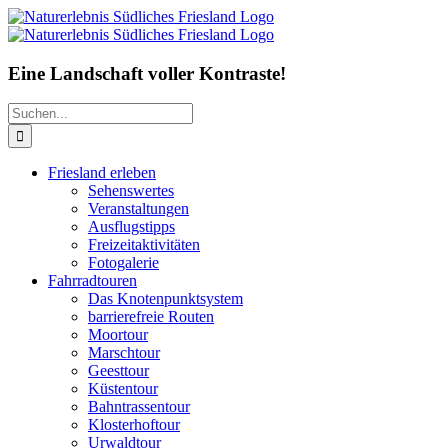
Zum
Inhalt
springen
Eine Landschaft voller Kontraste!
Suche
nach:
Friesland erleben
Sehenswertes
Veranstaltungen
Ausflugstipps
Freizeitaktivitäten
Fotogalerie
Fahrradtouren
Das Knotenpunktsystem
barrierefreie Routen
Moortour
Marschtour
Geesttour
Küstentour
Bahntrassentour
Klosterhoftour
Urwaldtour